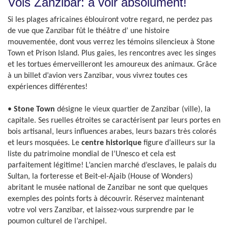
Vols Zanzibar: à voir absolument!
Si les plages africaines éblouiront votre regard, ne perdez pas
de vue que Zanzibar fût le théâtre d’ une histoire
mouvementée, dont vous verrez les témoins silencieux à Stone
Town et Prison Island. Plus gaies, les rencontres avec les singes
et les tortues émerveilleront les amoureux des animaux. Grâce
à un billet d’avion vers Zanzibar, vous vivrez toutes ces
expériences différentes!
•
Stone Town
désigne le vieux quartier de Zanzibar (ville), la
capitale. Ses ruelles étroites se caractérisent par leurs portes en
bois artisanal, leurs influences arabes, leurs bazars très colorés
et leurs mosquées. Le
centre historique
figure d’ailleurs sur la
liste du patrimoine mondial de l’Unesco et cela est
parfaitement légitime! L’ancien marché d’esclaves, le palais du
Sultan, la forteresse et Beit-el-Ajaib (House of Wonders)
abritant le musée national de Zanzibar ne sont que quelques
exemples des points forts à découvrir. Réservez maintenant
votre vol vers Zanzibar, et laissez-vous surprendre par le
poumon culturel de l’archipel.