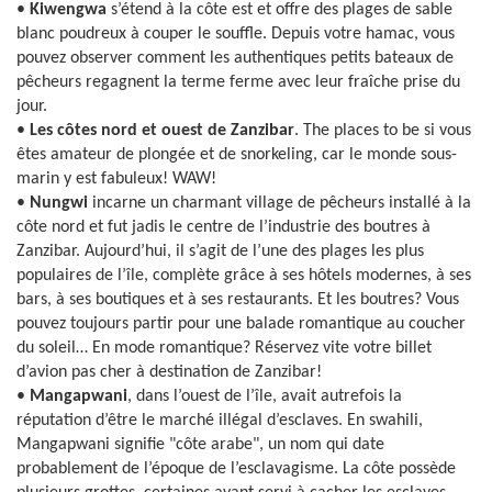
•
Kiwengwa
s’étend à la côte est et offre des plages de sable
blanc poudreux à couper le souffle. Depuis votre hamac, vous
pouvez observer comment les authentiques petits bateaux de
pêcheurs regagnent la terme ferme avec leur fraîche prise du
jour.
•
Les côtes nord et ouest de Zanzibar
. The places to be si vous
êtes amateur de plongée et de snorkeling, car le monde sous-
marin y est fabuleux! WAW!
•
Nungwi
incarne un charmant village de pêcheurs installé à la
côte nord et fut jadis le centre de l’industrie des boutres à
Zanzibar. Aujourd’hui, il s’agit de l’une des plages les plus
populaires de l’île, complète grâce à ses hôtels modernes, à ses
bars, à ses boutiques et à ses restaurants. Et les boutres? Vous
pouvez toujours partir pour une balade romantique au coucher
du soleil… En mode romantique? Réservez vite votre billet
d’avion pas cher à destination de Zanzibar!
•
Mangapwani
, dans l’ouest de l’île, avait autrefois la
réputation d’être le marché illégal d’esclaves. En swahili,
Mangapwani signifie "côte arabe", un nom qui date
probablement de l’époque de l’esclavagisme. La côte possède