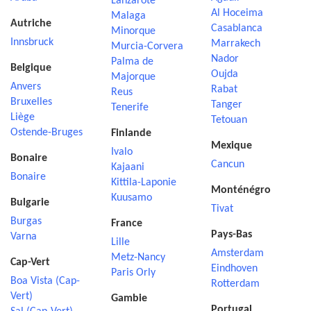
Lanzarote
Al Hoceima
Malaga
Autriche
Casablanca
Minorque
Innsbruck
Marrakech
Murcia-Corvera
Nador
Palma de
Belgique
Oujda
Majorque
Anvers
Rabat
Reus
Bruxelles
Tanger
Tenerife
Liège
Tetouan
Ostende-Bruges
Finlande
Mexique
Ivalo
Bonaire
Cancun
Kajaani
Bonaire
Kittila-Laponie
Monténégro
Kuusamo
Bulgarie
Tivat
Burgas
France
Pays-Bas
Varna
Lille
Amsterdam
Metz-Nancy
Cap-Vert
Eindhoven
Paris Orly
Boa Vista (Cap-
Rotterdam
Vert)
Gambie
Portugal