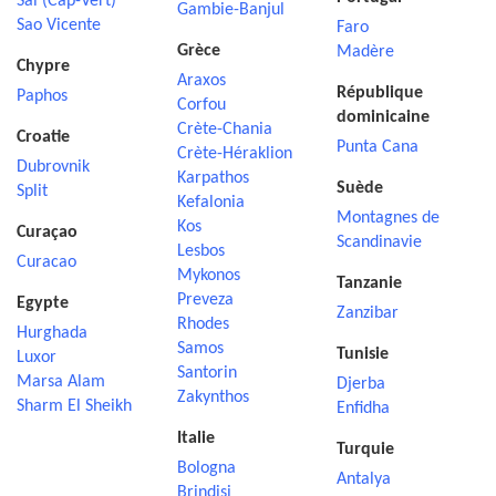
Sal (Cap-Vert)
Gambie-Banjul
Sao Vicente
Faro
Grèce
Madère
Chypre
Araxos
République
Paphos
Corfou
dominicaine
Crète-Chania
Croatie
Punta Cana
Crète-Héraklion
Dubrovnik
Karpathos
Suède
Split
Kefalonia
Montagnes de
Kos
Curaçao
Scandinavie
Lesbos
Curacao
Mykonos
Tanzanie
Preveza
Egypte
Zanzibar
Rhodes
Hurghada
Samos
Tunisie
Luxor
Santorin
Marsa Alam
Djerba
Zakynthos
Sharm El Sheikh
Enfidha
Italie
Turquie
Bologna
Antalya
Brindisi