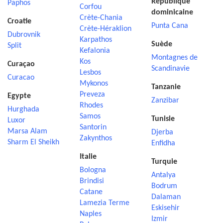
République
Paphos
Corfou
dominicaine
Crète-Chania
Croatie
Punta Cana
Crète-Héraklion
Dubrovnik
Karpathos
Suède
Split
Kefalonia
Montagnes de
Kos
Curaçao
Scandinavie
Lesbos
Curacao
Mykonos
Tanzanie
Preveza
Egypte
Zanzibar
Rhodes
Hurghada
Samos
Tunisie
Luxor
Santorin
Marsa Alam
Djerba
Zakynthos
Sharm El Sheikh
Enfidha
Italie
Turquie
Bologna
Antalya
Brindisi
Bodrum
Catane
Dalaman
Lamezia Terme
Eskisehir
Naples
Izmir