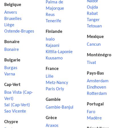
Nador
Palma de
Belgique
Oujda
Majorque
Anvers
Rabat
Reus
Bruxelles
Tanger
Tenerife
Liège
Tetouan
Ostende-Bruges
Finlande
Mexique
Ivalo
Bonaire
Cancun
Kajaani
Bonaire
Kittila-Laponie
Monténégro
Kuusamo
Bulgarie
Tivat
Burgas
France
Pays-Bas
Varna
Lille
Amsterdam
Metz-Nancy
Cap-Vert
Eindhoven
Paris Orly
Boa Vista (Cap-
Rotterdam
Vert)
Gambie
Portugal
Sal (Cap-Vert)
Gambie-Banjul
Sao Vicente
Faro
Grèce
Madère
Chypre
Araxos