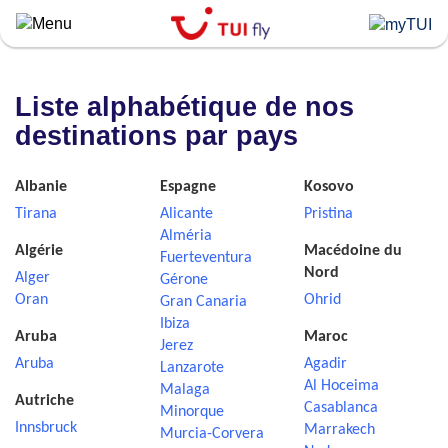
Skip
to
main
content
Liste alphabétique de nos
destinations par pays
Albanie
Espagne
Kosovo
Tirana
Alicante
Pristina
Alméria
Algérie
Macédoine du
Fuerteventura
Nord
Alger
Gérone
Oran
Ohrid
Gran Canaria
Ibiza
Aruba
Maroc
Jerez
Aruba
Agadir
Lanzarote
Al Hoceima
Malaga
Autriche
Casablanca
Minorque
Innsbruck
Marrakech
Murcia-Corvera