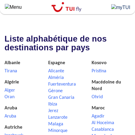
Skip
to
main
content
Liste alphabétique de nos
destinations par pays
Albanie
Espagne
Kosovo
Tirana
Alicante
Pristina
Alméria
Algérie
Macédoine du
Fuerteventura
Nord
Alger
Gérone
Oran
Ohrid
Gran Canaria
Ibiza
Aruba
Maroc
Jerez
Aruba
Agadir
Lanzarote
Al Hoceima
Malaga
Autriche
Casablanca
Minorque