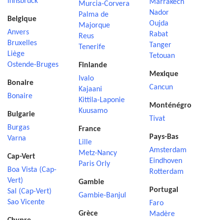
Innsbruck
Marrakech
Murcia-Corvera
Nador
Palma de
Belgique
Oujda
Majorque
Anvers
Rabat
Reus
Bruxelles
Tanger
Tenerife
Liège
Tetouan
Ostende-Bruges
Finlande
Mexique
Ivalo
Bonaire
Cancun
Kajaani
Bonaire
Kittila-Laponie
Monténégro
Kuusamo
Bulgarie
Tivat
Burgas
France
Pays-Bas
Varna
Lille
Amsterdam
Metz-Nancy
Cap-Vert
Eindhoven
Paris Orly
Boa Vista (Cap-
Rotterdam
Vert)
Gambie
Portugal
Sal (Cap-Vert)
Gambie-Banjul
Sao Vicente
Faro
Grèce
Madère