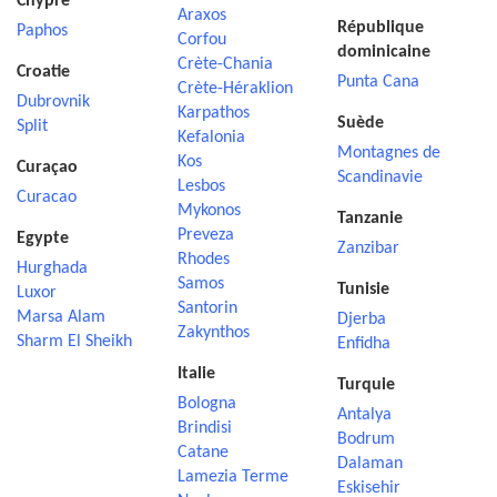
Chypre
Araxos
République
Paphos
Corfou
dominicaine
Crète-Chania
Croatie
Punta Cana
Crète-Héraklion
Dubrovnik
Karpathos
Suède
Split
Kefalonia
Montagnes de
Kos
Curaçao
Scandinavie
Lesbos
Curacao
Mykonos
Tanzanie
Preveza
Egypte
Zanzibar
Rhodes
Hurghada
Samos
Tunisie
Luxor
Santorin
Marsa Alam
Djerba
Zakynthos
Sharm El Sheikh
Enfidha
Italie
Turquie
Bologna
Antalya
Brindisi
Bodrum
Catane
Dalaman
Lamezia Terme
Eskisehir