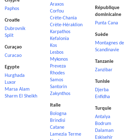
Chypre
Araxos
République
Paphos
Corfou
dominicaine
Crète-Chania
Croatie
Punta Cana
Crète-Héraklion
Dubrovnik
Karpathos
Suède
Split
Kefalonia
Montagnes de
Kos
Curaçao
Scandinavie
Lesbos
Curacao
Mykonos
Tanzanie
Preveza
Egypte
Zanzibar
Rhodes
Hurghada
Samos
Tunisie
Luxor
Santorin
Marsa Alam
Djerba
Zakynthos
Sharm El Sheikh
Enfidha
Italie
Turquie
Bologna
Antalya
Brindisi
Bodrum
Catane
Dalaman
Lamezia Terme
Eskisehir