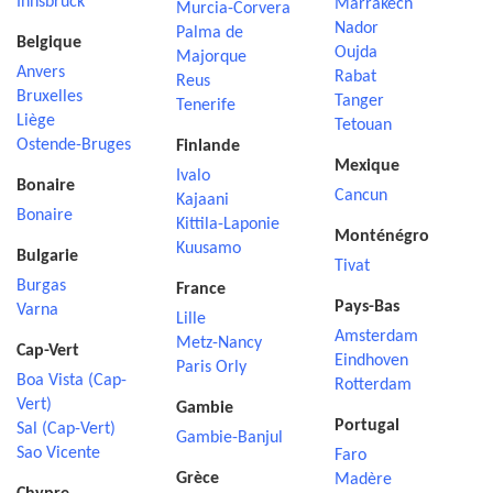
Innsbruck
Marrakech
Murcia-Corvera
Nador
Palma de
Belgique
Oujda
Majorque
Anvers
Rabat
Reus
Bruxelles
Tanger
Tenerife
Liège
Tetouan
Ostende-Bruges
Finlande
Mexique
Ivalo
Bonaire
Cancun
Kajaani
Bonaire
Kittila-Laponie
Monténégro
Kuusamo
Bulgarie
Tivat
Burgas
France
Pays-Bas
Varna
Lille
Amsterdam
Metz-Nancy
Cap-Vert
Eindhoven
Paris Orly
Boa Vista (Cap-
Rotterdam
Vert)
Gambie
Portugal
Sal (Cap-Vert)
Gambie-Banjul
Sao Vicente
Faro
Grèce
Madère