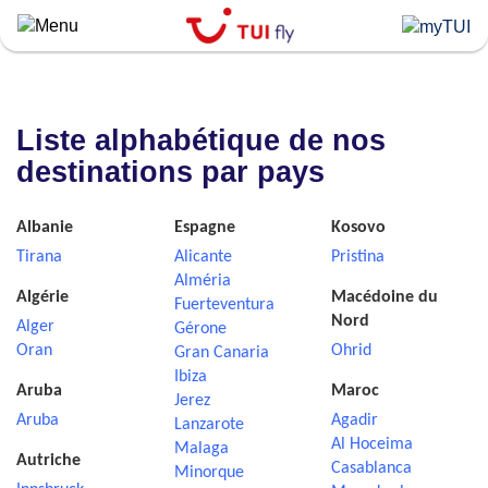
Skip
to
main
content
Liste alphabétique de nos
destinations par pays
Albanie
Espagne
Kosovo
Tirana
Alicante
Pristina
Alméria
Algérie
Macédoine du
Fuerteventura
Nord
Alger
Gérone
Oran
Ohrid
Gran Canaria
Ibiza
Aruba
Maroc
Jerez
Aruba
Agadir
Lanzarote
Al Hoceima
Malaga
Autriche
Casablanca
Minorque