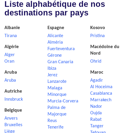
Liste alphabétique de nos
destinations par pays
Albanie
Espagne
Kosovo
Tirana
Alicante
Pristina
Alméria
Algérie
Macédoine du
Fuerteventura
Nord
Alger
Gérone
Oran
Ohrid
Gran Canaria
Ibiza
Aruba
Maroc
Jerez
Aruba
Agadir
Lanzarote
Al Hoceima
Malaga
Autriche
Casablanca
Minorque
Innsbruck
Marrakech
Murcia-Corvera
Nador
Palma de
Belgique
Oujda
Majorque
Anvers
Rabat
Reus
Bruxelles
Tanger
Tenerife
Liège
Tetouan