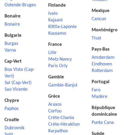
Ostende-Bruges
Finlande
Mexique
Ivalo
Bonaire
Cancun
Kajaani
Bonaire
Kittila-Laponie
Monténégro
Kuusamo
Bulgarie
Tivat
Burgas
France
Pays-Bas
Varna
Lille
Amsterdam
Metz-Nancy
Cap-Vert
Eindhoven
Paris Orly
Boa Vista (Cap-
Rotterdam
Vert)
Gambie
Portugal
Sal (Cap-Vert)
Gambie-Banjul
Sao Vicente
Faro
Grèce
Madère
Chypre
Araxos
République
Paphos
Corfou
dominicaine
Crète-Chania
Croatie
Punta Cana
Crète-Héraklion
Dubrovnik
Karpathos
Suède
Split