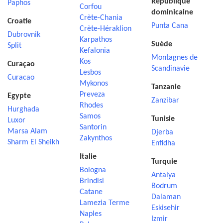
République
Paphos
Corfou
dominicaine
Crète-Chania
Croatie
Punta Cana
Crète-Héraklion
Dubrovnik
Karpathos
Suède
Split
Kefalonia
Montagnes de
Kos
Curaçao
Scandinavie
Lesbos
Curacao
Mykonos
Tanzanie
Preveza
Egypte
Zanzibar
Rhodes
Hurghada
Samos
Tunisie
Luxor
Santorin
Marsa Alam
Djerba
Zakynthos
Sharm El Sheikh
Enfidha
Italie
Turquie
Bologna
Antalya
Brindisi
Bodrum
Catane
Dalaman
Lamezia Terme
Eskisehir
Naples
Izmir