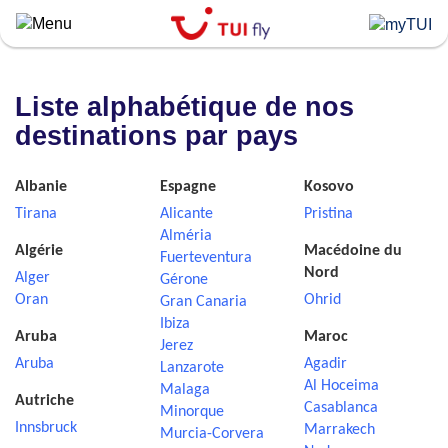
Skip
to
main
content
Liste alphabétique de nos
destinations par pays
Albanie
Espagne
Kosovo
Tirana
Alicante
Pristina
Alméria
Algérie
Macédoine du
Fuerteventura
Nord
Alger
Gérone
Oran
Ohrid
Gran Canaria
Ibiza
Aruba
Maroc
Jerez
Aruba
Agadir
Lanzarote
Al Hoceima
Malaga
Autriche
Casablanca
Minorque
Innsbruck
Marrakech
Murcia-Corvera