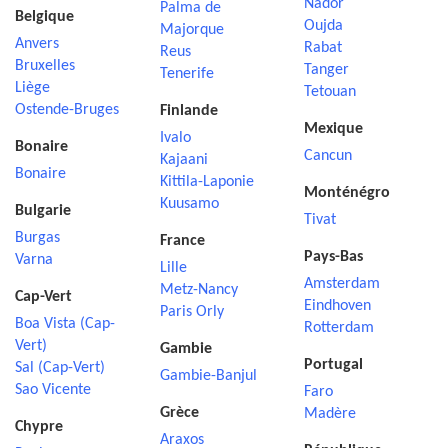
Nador
Palma de
Belgique
Oujda
Majorque
Anvers
Rabat
Reus
Bruxelles
Tanger
Tenerife
Liège
Tetouan
Ostende-Bruges
Finlande
Mexique
Ivalo
Bonaire
Cancun
Kajaani
Bonaire
Kittila-Laponie
Monténégro
Kuusamo
Bulgarie
Tivat
Burgas
France
Pays-Bas
Varna
Lille
Amsterdam
Metz-Nancy
Cap-Vert
Eindhoven
Paris Orly
Boa Vista (Cap-
Rotterdam
Vert)
Gambie
Portugal
Sal (Cap-Vert)
Gambie-Banjul
Sao Vicente
Faro
Grèce
Madère
Chypre
Araxos