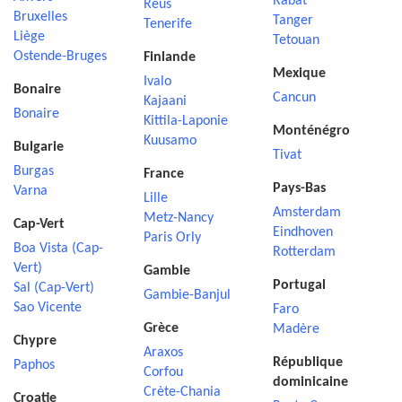
Rabat
Reus
Bruxelles
Tanger
Tenerife
Liège
Tetouan
Ostende-Bruges
Finlande
Mexique
Ivalo
Bonaire
Cancun
Kajaani
Bonaire
Kittila-Laponie
Monténégro
Kuusamo
Bulgarie
Tivat
Burgas
France
Pays-Bas
Varna
Lille
Amsterdam
Metz-Nancy
Cap-Vert
Eindhoven
Paris Orly
Boa Vista (Cap-
Rotterdam
Vert)
Gambie
Portugal
Sal (Cap-Vert)
Gambie-Banjul
Sao Vicente
Faro
Grèce
Madère
Chypre
Araxos
République
Paphos
Corfou
dominicaine
Crète-Chania
Croatie