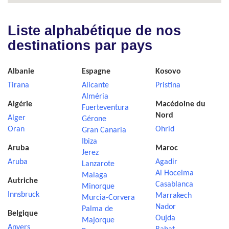
Liste alphabétique de nos
destinations par pays
Albanie
Espagne
Kosovo
Tirana
Alicante
Pristina
Alméria
Algérie
Macédoine du
Fuerteventura
Nord
Alger
Gérone
Oran
Ohrid
Gran Canaria
Ibiza
Aruba
Maroc
Jerez
Aruba
Agadir
Lanzarote
Al Hoceima
Malaga
Autriche
Casablanca
Minorque
Innsbruck
Marrakech
Murcia-Corvera
Nador
Palma de
Belgique
Oujda
Majorque
Anvers