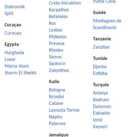
Punta Cana
Crète-Héraklion
Dubrovnik
Karpathos
Suède
Split
Kefalonia
Montagnes de
Kos
Curaçao
Scandinavie
Lesbos
Curacao
Mykonos
Tanzanie
Preveza
Egypte
Zanzibar
Rhodes
Hurghada
Samos
Tunisie
Luxor
Santorin
Marsa Alam
Djerba
Zakynthos
Sharm El Sheikh
Enfidha
Italie
Turquie
Bologna
Antalya
Brindisi
Bodrum
Catane
Dalaman
Lamezia Terme
Eskisehir
Naples
Izmir
Palerme
Kayseri
Jamaïque