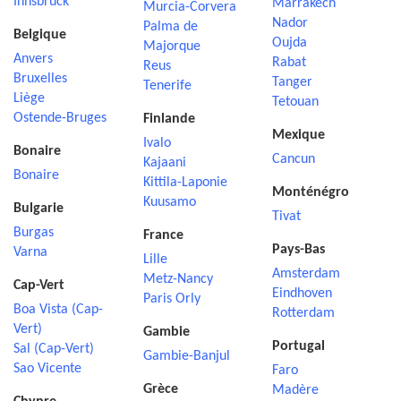
Innsbruck
Marrakech
Murcia-Corvera
Nador
Palma de
Belgique
Oujda
Majorque
Anvers
Rabat
Reus
Bruxelles
Tanger
Tenerife
Liège
Tetouan
Ostende-Bruges
Finlande
Mexique
Ivalo
Bonaire
Cancun
Kajaani
Bonaire
Kittila-Laponie
Monténégro
Kuusamo
Bulgarie
Tivat
Burgas
France
Pays-Bas
Varna
Lille
Amsterdam
Metz-Nancy
Cap-Vert
Eindhoven
Paris Orly
Boa Vista (Cap-
Rotterdam
Vert)
Gambie
Portugal
Sal (Cap-Vert)
Gambie-Banjul
Sao Vicente
Faro
Grèce
Madère