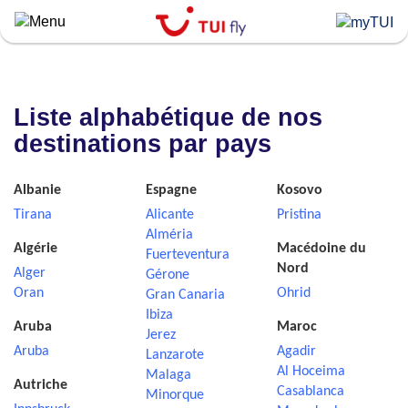
Skip
to
main
content
Liste alphabétique de nos
destinations par pays
Albanie
Espagne
Kosovo
Tirana
Alicante
Pristina
Alméria
Algérie
Macédoine du
Fuerteventura
Nord
Alger
Gérone
Oran
Ohrid
Gran Canaria
Ibiza
Aruba
Maroc
Jerez
Aruba
Agadir
Lanzarote
Al Hoceima
Malaga
Autriche
Casablanca
Minorque