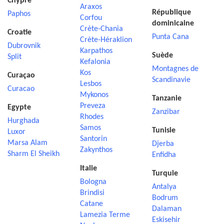
Chypre
Araxos
République
Paphos
Corfou
dominicaine
Crète-Chania
Croatie
Punta Cana
Crète-Héraklion
Dubrovnik
Karpathos
Suède
Split
Kefalonia
Montagnes de
Kos
Curaçao
Scandinavie
Lesbos
Curacao
Mykonos
Tanzanie
Preveza
Egypte
Zanzibar
Rhodes
Hurghada
Samos
Tunisie
Luxor
Santorin
Marsa Alam
Djerba
Zakynthos
Sharm El Sheikh
Enfidha
Italie
Turquie
Bologna
Antalya
Brindisi
Bodrum
Catane
Dalaman
Lamezia Terme
Eskisehir