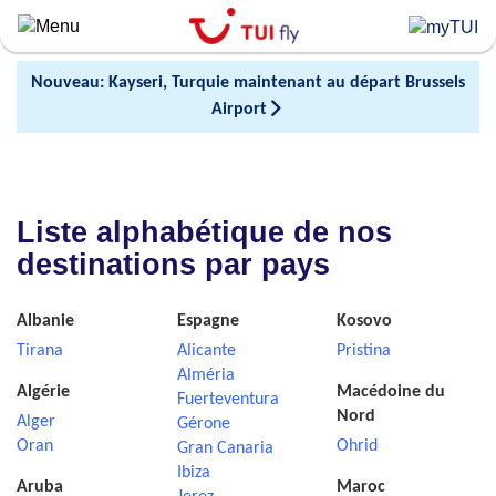
Skip
to
main
Nouveau: Kayseri, Turquie maintenant au départ Brussels
content
Airport
Liste alphabétique de nos
destinations par pays
Albanie
Espagne
Kosovo
Tirana
Alicante
Pristina
Alméria
Algérie
Macédoine du
Fuerteventura
Nord
Alger
Gérone
Oran
Ohrid
Gran Canaria
Ibiza
Aruba
Maroc