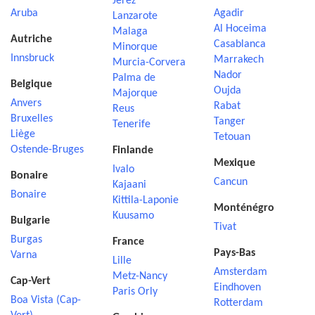
Jerez
Aruba
Agadir
Lanzarote
Al Hoceima
Malaga
Autriche
Casablanca
Minorque
Innsbruck
Marrakech
Murcia-Corvera
Nador
Palma de
Belgique
Oujda
Majorque
Anvers
Rabat
Reus
Bruxelles
Tanger
Tenerife
Liège
Tetouan
Ostende-Bruges
Finlande
Mexique
Ivalo
Bonaire
Cancun
Kajaani
Bonaire
Kittila-Laponie
Monténégro
Kuusamo
Bulgarie
Tivat
Burgas
France
Pays-Bas
Varna
Lille
Amsterdam
Metz-Nancy
Cap-Vert
Eindhoven
Paris Orly
Boa Vista (Cap-
Rotterdam