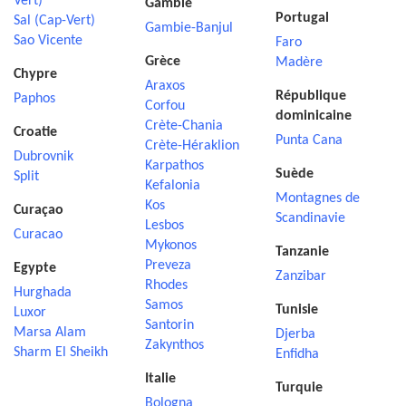
Vert)
Gambie
Portugal
Sal (Cap-Vert)
Gambie-Banjul
Sao Vicente
Faro
Grèce
Madère
Chypre
Araxos
République
Paphos
Corfou
dominicaine
Crète-Chania
Croatie
Punta Cana
Crète-Héraklion
Dubrovnik
Karpathos
Suède
Split
Kefalonia
Montagnes de
Kos
Curaçao
Scandinavie
Lesbos
Curacao
Mykonos
Tanzanie
Preveza
Egypte
Zanzibar
Rhodes
Hurghada
Samos
Tunisie
Luxor
Santorin
Marsa Alam
Djerba
Zakynthos
Sharm El Sheikh
Enfidha
Italie
Turquie
Bologna