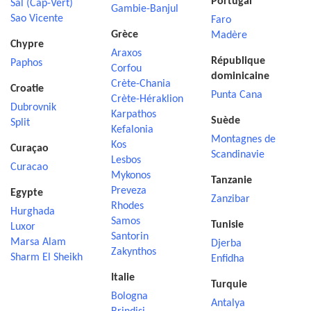
Portugal
Sal (Cap-Vert)
Gambie-Banjul
Sao Vicente
Faro
Grèce
Madère
Chypre
Araxos
République
Paphos
Corfou
dominicaine
Crète-Chania
Croatie
Punta Cana
Crète-Héraklion
Dubrovnik
Karpathos
Suède
Split
Kefalonia
Montagnes de
Kos
Curaçao
Scandinavie
Lesbos
Curacao
Mykonos
Tanzanie
Preveza
Egypte
Zanzibar
Rhodes
Hurghada
Samos
Tunisie
Luxor
Santorin
Marsa Alam
Djerba
Zakynthos
Sharm El Sheikh
Enfidha
Italie
Turquie
Bologna
Antalya