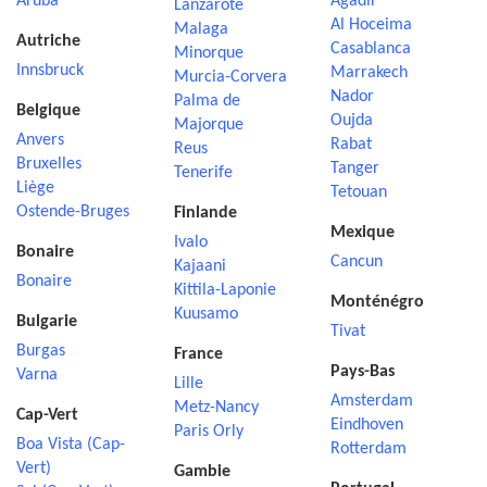
Aruba
Agadir
Lanzarote
Al Hoceima
Malaga
Autriche
Casablanca
Minorque
Innsbruck
Marrakech
Murcia-Corvera
Nador
Palma de
Belgique
Oujda
Majorque
Anvers
Rabat
Reus
Bruxelles
Tanger
Tenerife
Liège
Tetouan
Ostende-Bruges
Finlande
Mexique
Ivalo
Bonaire
Cancun
Kajaani
Bonaire
Kittila-Laponie
Monténégro
Kuusamo
Bulgarie
Tivat
Burgas
France
Pays-Bas
Varna
Lille
Amsterdam
Metz-Nancy
Cap-Vert
Eindhoven
Paris Orly
Boa Vista (Cap-
Rotterdam
Vert)
Gambie