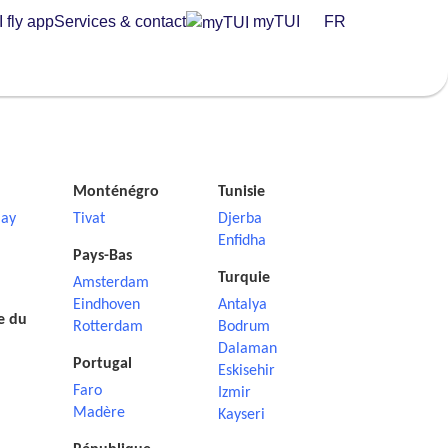
 fly app
Services & contact
myTUI
FR
Monténégro
Tunisie
ay
Tivat
Djerba
Enfidha
Pays-Bas
Turquie
Amsterdam
Eindhoven
Antalya
e du
Rotterdam
Bodrum
Dalaman
Portugal
Eskisehir
Faro
Izmir
Madère
Kayseri