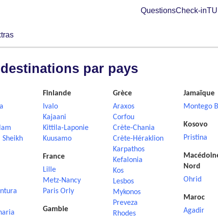
Questions
Check-in
TUI
tras
 destinations par pays
Finlande
Grèce
Jamaïque
a
Ivalo
Araxos
Montego B
Kajaani
Corfou
Kosovo
lam
Kittila-Laponie
Crète-Chania
Pristina
 Sheikh
Kuusamo
Crète-Héraklion
Karpathos
Macédoin
France
Kefalonia
Nord
Lille
Kos
Ohrid
Metz-Nancy
Lesbos
ntura
Paris Orly
Mykonos
Maroc
Preveza
Gambie
Agadir
naria
Rhodes