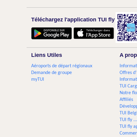
Téléchargez l'application TUI fly
Liens Utiles
A prop
Aéroports de départ régionaux
Informat
Demande de groupe
Offres d
myTUI
Informat
TUI Car
Notre flo
Affiliés
Dévelop
TUI Bel
TUI fly 
TUI fly a
Comment