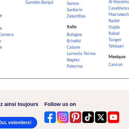
Al Hoceim
Gambie-Banjul
Samos
Casablanc
Santorin
Marrakech
e
Zakynthos
Nador
Italie
Oujda
e
Rabat
Corvera
Bologna
Tanger
e
Brindisi
Tetouan
e
Catane
Lamezia Terme
Mexique
Naples
Cancun
Palerme
z ainsi toujours
Follow us on
Oui, volontiers!