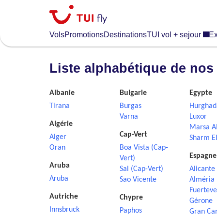
Skip
to
main
Vols
Promotions
Destinations
TUI vol + sejour
Ex
content
Liste alphabétique de nos
Albanie
Bulgarie
Egypte
Tirana
Burgas
Hurghad
Varna
Luxor
Algérie
Marsa A
Cap-Vert
Alger
Sharm El
Oran
Boa Vista (Cap-
Espagne
Vert)
Aruba
Sal (Cap-Vert)
Alicante
Aruba
Sao Vicente
Alméria
Fuerteve
Autriche
Chypre
Gérone
Innsbruck
Paphos
Gran Ca