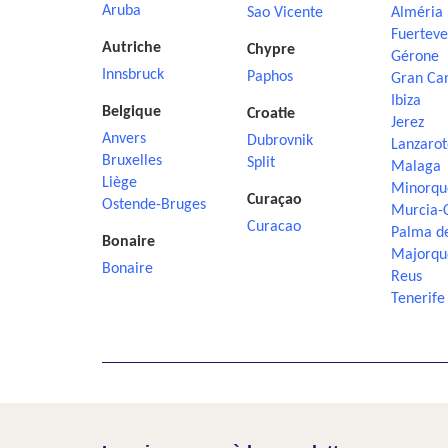
Aruba
Sao Vicente
Alméria
Fuerteve
Autriche
Chypre
Gérone
Innsbruck
Paphos
Gran Ca
Ibiza
Belgique
Croatie
Jerez
Anvers
Dubrovnik
Lanzarot
Bruxelles
Split
Malaga
Liège
Minorqu
Curaçao
Ostende-Bruges
Murcia-
Curacao
Palma d
Bonaire
Majorqu
Bonaire
Reus
Tenerife