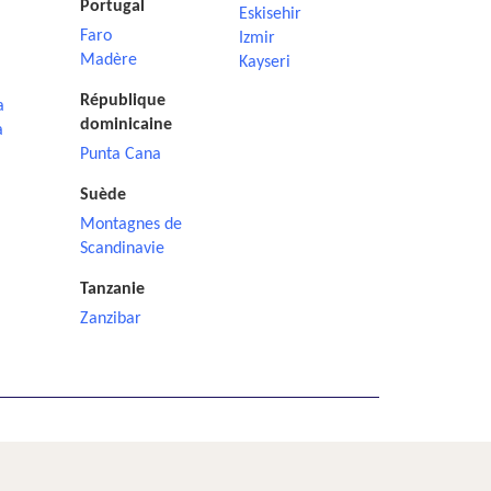
Portugal
Eskisehir
Faro
Izmir
Madère
Kayseri
République
a
dominicaine
a
Punta Cana
Suède
Montagnes de
Scandinavie
Tanzanie
Zanzibar