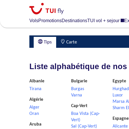
Skip
to
main
Vols
Promotions
Destinations
TUI vol + sejour
Ex
content
Tips
Carte
Liste alphabétique de nos
Albanie
Bulgarie
Egypte
Tirana
Burgas
Hurghad
Varna
Luxor
Algérie
Marsa A
Cap-Vert
Alger
Sharm El
Oran
Boa Vista (Cap-
Espagne
Vert)
Aruba
Sal (Cap-Vert)
Alicante