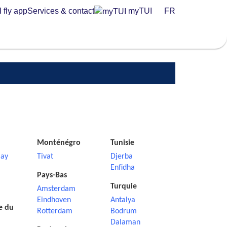
 fly app
Services & contact
myTUI
FR
Monténégro
Tunisie
ay
Tivat
Djerba
Enfidha
Pays-Bas
Turquie
Amsterdam
Eindhoven
Antalya
e du
Rotterdam
Bodrum
Dalaman