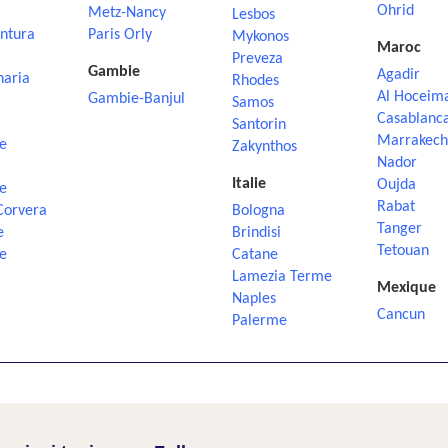
Ohrid
Metz-Nancy
Lesbos
ntura
Paris Orly
Mykonos
Maroc
Preveza
Gambie
Agadir
naria
Rhodes
Al Hoceim
Gambie-Banjul
Samos
Casablanc
Santorin
Marrakech
e
Zakynthos
Nador
Italie
Oujda
e
Rabat
Corvera
Bologna
Tanger
e
Brindisi
Tetouan
e
Catane
Lamezia Terme
Mexique
Naples
Cancun
Palerme