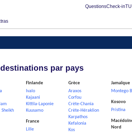
Questions
Check-in
TUI
tras
 destinations par pays
Finlande
Grèce
Jamaïque
a
Ivalo
Araxos
Montego B
Kajaani
Corfou
Kosovo
lam
Kittila-Laponie
Crète-Chania
Pristina
 Sheikh
Kuusamo
Crète-Héraklion
Karpathos
Macédoin
France
Kefalonia
Nord
Lille
Kos