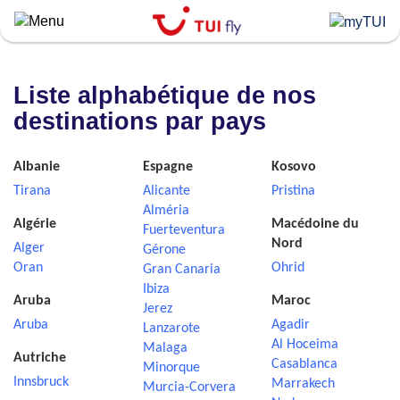
Skip
to
main
content
Liste alphabétique de nos
destinations par pays
Albanie
Espagne
Kosovo
Tirana
Alicante
Pristina
Alméria
Algérie
Macédoine du
Fuerteventura
Nord
Alger
Gérone
Oran
Ohrid
Gran Canaria
Ibiza
Aruba
Maroc
Jerez
Aruba
Agadir
Lanzarote
Al Hoceima
Malaga
Autriche
Casablanca
Minorque
Innsbruck
Marrakech
Murcia-Corvera