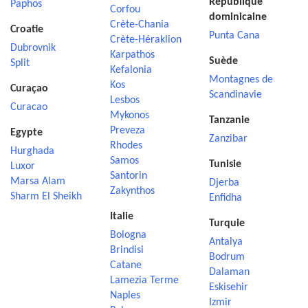
République
Paphos
Corfou
dominicaine
Crète-Chania
Croatie
Punta Cana
Crète-Héraklion
Dubrovnik
Karpathos
Suède
Split
Kefalonia
Montagnes de
Kos
Curaçao
Scandinavie
Lesbos
Curacao
Mykonos
Tanzanie
Preveza
Egypte
Zanzibar
Rhodes
Hurghada
Samos
Tunisie
Luxor
Santorin
Marsa Alam
Djerba
Zakynthos
Sharm El Sheikh
Enfidha
Italie
Turquie
Bologna
Antalya
Brindisi
Bodrum
Catane
Dalaman
Lamezia Terme
Eskisehir
Naples
Izmir