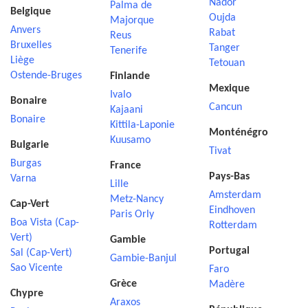
Nador
Palma de
Belgique
Oujda
Majorque
Anvers
Rabat
Reus
Bruxelles
Tanger
Tenerife
Liège
Tetouan
Ostende-Bruges
Finlande
Mexique
Ivalo
Bonaire
Cancun
Kajaani
Bonaire
Kittila-Laponie
Monténégro
Kuusamo
Bulgarie
Tivat
Burgas
France
Pays-Bas
Varna
Lille
Amsterdam
Metz-Nancy
Cap-Vert
Eindhoven
Paris Orly
Boa Vista (Cap-
Rotterdam
Vert)
Gambie
Portugal
Sal (Cap-Vert)
Gambie-Banjul
Sao Vicente
Faro
Grèce
Madère
Chypre
Araxos