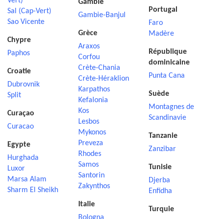
Vert)
Gambie
Portugal
Sal (Cap-Vert)
Gambie-Banjul
Sao Vicente
Faro
Grèce
Madère
Chypre
Araxos
République
Paphos
Corfou
dominicaine
Crète-Chania
Croatie
Punta Cana
Crète-Héraklion
Dubrovnik
Karpathos
Suède
Split
Kefalonia
Montagnes de
Kos
Curaçao
Scandinavie
Lesbos
Curacao
Mykonos
Tanzanie
Preveza
Egypte
Zanzibar
Rhodes
Hurghada
Samos
Tunisie
Luxor
Santorin
Marsa Alam
Djerba
Zakynthos
Sharm El Sheikh
Enfidha
Italie
Turquie
Bologna