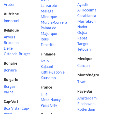
Jerez
Aruba
Agadir
Lanzarote
Al Hoceima
Malaga
Autriche
Casablanca
Minorque
Innsbruck
Marrakech
Murcia-Corvera
Nador
Palma de
Belgique
Oujda
Majorque
Anvers
Rabat
Reus
Bruxelles
Tanger
Tenerife
Liège
Tetouan
Ostende-Bruges
Finlande
Mexique
Ivalo
Bonaire
Cancun
Kajaani
Bonaire
Kittila-Laponie
Monténégro
Kuusamo
Bulgarie
Tivat
Burgas
France
Pays-Bas
Varna
Lille
Amsterdam
Metz-Nancy
Cap-Vert
Eindhoven
Paris Orly
Boa Vista (Cap-
Rotterdam