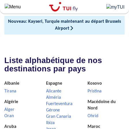
Skip
to
main
Nouveau: Kayseri, Turquie maintenant au départ Brussels
content
Airport
Liste alphabétique de nos
destinations par pays
Albanie
Espagne
Kosovo
Tirana
Alicante
Pristina
Alméria
Algérie
Macédoine du
Fuerteventura
Nord
Alger
Gérone
Oran
Ohrid
Gran Canaria
Ibiza
Aruba
Maroc