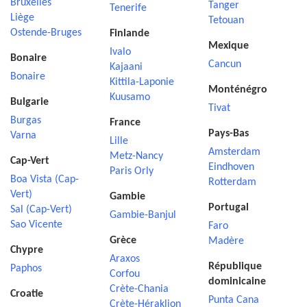
Bruxelles
Tanger
Tenerife
Liège
Tetouan
Ostende-Bruges
Finlande
Mexique
Ivalo
Bonaire
Cancun
Kajaani
Bonaire
Kittila-Laponie
Monténégro
Kuusamo
Bulgarie
Tivat
Burgas
France
Pays-Bas
Varna
Lille
Amsterdam
Metz-Nancy
Cap-Vert
Eindhoven
Paris Orly
Boa Vista (Cap-
Rotterdam
Vert)
Gambie
Portugal
Sal (Cap-Vert)
Gambie-Banjul
Sao Vicente
Faro
Grèce
Madère
Chypre
Araxos
République
Paphos
Corfou
dominicaine
Crète-Chania
Croatie
Punta Cana
Crète-Héraklion