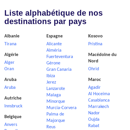
Liste alphabétique de nos
destinations par pays
Albanie
Espagne
Kosovo
Tirana
Alicante
Pristina
Alméria
Algérie
Macédoine du
Fuerteventura
Nord
Alger
Gérone
Oran
Ohrid
Gran Canaria
Ibiza
Aruba
Maroc
Jerez
Aruba
Agadir
Lanzarote
Al Hoceima
Malaga
Autriche
Casablanca
Minorque
Innsbruck
Marrakech
Murcia-Corvera
Nador
Palma de
Belgique
Oujda
Majorque
Anvers
Rabat
Reus