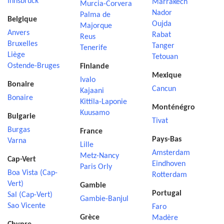
Innsbruck
Marrakech
Murcia-Corvera
Nador
Palma de
Belgique
Oujda
Majorque
Anvers
Rabat
Reus
Bruxelles
Tanger
Tenerife
Liège
Tetouan
Ostende-Bruges
Finlande
Mexique
Ivalo
Bonaire
Cancun
Kajaani
Bonaire
Kittila-Laponie
Monténégro
Kuusamo
Bulgarie
Tivat
Burgas
France
Pays-Bas
Varna
Lille
Amsterdam
Metz-Nancy
Cap-Vert
Eindhoven
Paris Orly
Boa Vista (Cap-
Rotterdam
Vert)
Gambie
Portugal
Sal (Cap-Vert)
Gambie-Banjul
Sao Vicente
Faro
Grèce
Madère