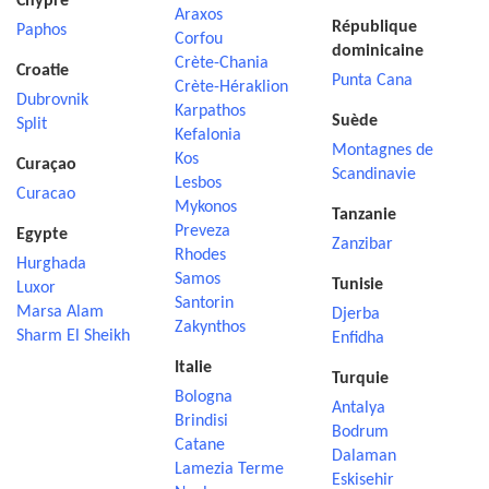
Chypre
Araxos
République
Paphos
Corfou
dominicaine
Crète-Chania
Croatie
Punta Cana
Crète-Héraklion
Dubrovnik
Karpathos
Suède
Split
Kefalonia
Montagnes de
Kos
Curaçao
Scandinavie
Lesbos
Curacao
Mykonos
Tanzanie
Preveza
Egypte
Zanzibar
Rhodes
Hurghada
Samos
Tunisie
Luxor
Santorin
Marsa Alam
Djerba
Zakynthos
Sharm El Sheikh
Enfidha
Italie
Turquie
Bologna
Antalya
Brindisi
Bodrum
Catane
Dalaman
Lamezia Terme
Eskisehir