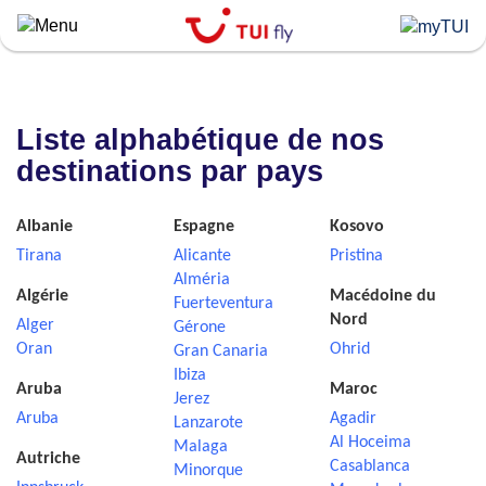
Skip
to
main
content
Liste alphabétique de nos
destinations par pays
Albanie
Espagne
Kosovo
Tirana
Alicante
Pristina
Alméria
Algérie
Macédoine du
Fuerteventura
Nord
Alger
Gérone
Oran
Ohrid
Gran Canaria
Ibiza
Aruba
Maroc
Jerez
Aruba
Agadir
Lanzarote
Al Hoceima
Malaga
Autriche
Casablanca
Minorque