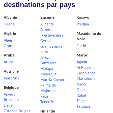
destinations par pays
Albanie
Espagne
Kosovo
Tirana
Alicante
Pristina
Alméria
Algérie
Macédoine du
Fuerteventura
Nord
Alger
Gérone
Oran
Ohrid
Gran Canaria
Ibiza
Aruba
Maroc
Jerez
Aruba
Agadir
Lanzarote
Al Hoceima
Malaga
Autriche
Casablanca
Minorque
Innsbruck
Marrakech
Murcia-Corvera
Nador
Palma de
Belgique
Oujda
Majorque
Anvers
Rabat
Reus
Bruxelles
Tanger
Tenerife
Liège
Tetouan
Ostende-Bruges
Finlande