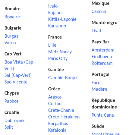
Mexique
Ivalo
Bonaire
Cancun
Kajaani
Bonaire
Kittila-Laponie
Monténégro
Kuusamo
Bulgarie
Tivat
Burgas
France
Pays-Bas
Varna
Lille
Amsterdam
Metz-Nancy
Cap-Vert
Eindhoven
Paris Orly
Boa Vista (Cap-
Rotterdam
Vert)
Gambie
Portugal
Sal (Cap-Vert)
Gambie-Banjul
Sao Vicente
Faro
Grèce
Madère
Chypre
Araxos
République
Paphos
Corfou
dominicaine
Crète-Chania
Croatie
Punta Cana
Crète-Héraklion
Dubrovnik
Karpathos
Suède
Split
Kefalonia
Montagnes de