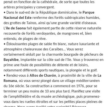
pensé en fonction de la cathédrale, de sorte que toutes les
artères principales y convergent.
• Dans le sud-est de la République dominicaine, le
Parque
Nacional del Este
renferme des forêts subtropicales humides,
des grottes de Taínos, ainsi qu’une grande variété d’oiseaux.
L’
île de Saona
fait également partie de cette réserve naturelle
recouverte de forêts verdoyantes, de mangroves et, bien
entendu, de plages de rêve.
• Éblouissantes plages de sable fin blanc, nature luxuriante et
atmosphère chaleureuse des Caraïbes... Vous serez
certainement séduit par la charmante bourgade de pêcheurs de
Bayahibe
, implantée sur la côte sud de l’île. Vous y trouverez en
prime une foule de possibilités de détente et de loisirs,
notamment différents sports nautiques, la plongée et le golf.
• Rendez-vous à
Altos de Chavón
, à proximité de la ville de
La
Romana
, où vous serez plongé dans un village méditerranéen
du 16e siècle. Sa construction a commencé en 1976, pour se
terminer un peu moins de 10 ans plus tard. Planifiez une visite
de l’amphithéâtre et du musée archéologique, puis promenez-
vous dans les ruelles étroites et sur les petites places pleines de