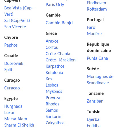
Cap-Vert
Eindhoven
Paris Orly
Boa Vista (Cap-
Rotterdam
Vert)
Gambie
Portugal
Sal (Cap-Vert)
Gambie-Banjul
Sao Vicente
Faro
Grèce
Madère
Chypre
Araxos
République
Paphos
Corfou
dominicaine
Crète-Chania
Croatie
Punta Cana
Crète-Héraklion
Dubrovnik
Karpathos
Suède
Split
Kefalonia
Montagnes de
Kos
Curaçao
Scandinavie
Lesbos
Curacao
Mykonos
Tanzanie
Preveza
Egypte
Zanzibar
Rhodes
Hurghada
Samos
Tunisie
Luxor
Santorin
Marsa Alam
Djerba
Zakynthos
Sharm El Sheikh
Enfidha