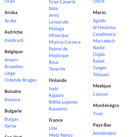
Oran
Ohrid
Gran Canaria
Ibiza
Aruba
Maroc
Jerez
Aruba
Agadir
Lanzarote
Al Hoceima
Malaga
Autriche
Casablanca
Minorque
Innsbruck
Marrakech
Murcia-Corvera
Nador
Palma de
Belgique
Oujda
Majorque
Anvers
Rabat
Reus
Bruxelles
Tanger
Tenerife
Liège
Tetouan
Ostende-Bruges
Finlande
Mexique
Ivalo
Bonaire
Cancun
Kajaani
Bonaire
Kittila-Laponie
Monténégro
Kuusamo
Bulgarie
Tivat
Burgas
France
Pays-Bas
Varna
Lille
Amsterdam
Metz-Nancy