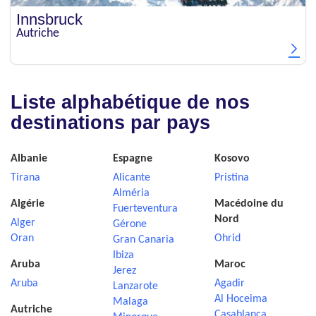
Innsbruck
Autriche
Liste alphabétique de nos
destinations par pays
Albanie
Espagne
Kosovo
Tirana
Alicante
Pristina
Alméria
Algérie
Macédoine du
Fuerteventura
Nord
Alger
Gérone
Oran
Ohrid
Gran Canaria
Ibiza
Aruba
Maroc
Jerez
Aruba
Agadir
Lanzarote
Al Hoceima
Malaga
Autriche
Casablanca