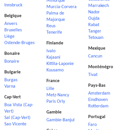
Minorque
Innsbruck
Marrakech
Murcia-Corvera
Nador
Palma de
Belgique
Oujda
Majorque
Anvers
Rabat
Reus
Bruxelles
Tanger
Tenerife
Liège
Tetouan
Ostende-Bruges
Finlande
Mexique
Ivalo
Bonaire
Cancun
Kajaani
Bonaire
Kittila-Laponie
Monténégro
Kuusamo
Bulgarie
Tivat
Burgas
France
Pays-Bas
Varna
Lille
Amsterdam
Metz-Nancy
Cap-Vert
Eindhoven
Paris Orly
Boa Vista (Cap-
Rotterdam
Vert)
Gambie
Portugal
Sal (Cap-Vert)
Gambie-Banjul
Sao Vicente
Faro