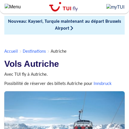
Skip
to
main
Nouveau: Kayseri, Turquie maintenant au départ Brussels
content
Airport
Accueil
Destinations
Autriche
Vols Autriche
Avec TUI fly à Autriche.
Possibilité de réserver des billets Autriche pour
Innsbruck