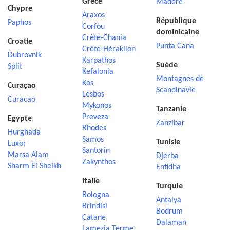
Grèce
Madère
Chypre
Araxos
République
Paphos
Corfou
dominicaine
Crète-Chania
Croatie
Punta Cana
Crète-Héraklion
Dubrovnik
Karpathos
Suède
Split
Kefalonia
Montagnes de
Kos
Curaçao
Scandinavie
Lesbos
Curacao
Mykonos
Tanzanie
Preveza
Egypte
Zanzibar
Rhodes
Hurghada
Samos
Tunisie
Luxor
Santorin
Marsa Alam
Djerba
Zakynthos
Sharm El Sheikh
Enfidha
Italie
Turquie
Bologna
Antalya
Brindisi
Bodrum
Catane
Dalaman
Lamezia Terme