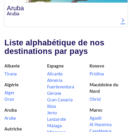
Aruba
Aruba
Liste alphabétique de nos
destinations par pays
Albanie
Espagne
Kosovo
Tirana
Alicante
Pristina
Alméria
Algérie
Macédoine du
Fuerteventura
Nord
Alger
Gérone
Oran
Ohrid
Gran Canaria
Ibiza
Aruba
Maroc
Jerez
Aruba
Agadir
Lanzarote
Al Hoceima
Malaga
Autriche
Casablanca