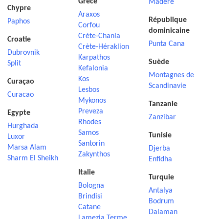
Grèce
Madère
Chypre
Araxos
République
Paphos
Corfou
dominicaine
Crète-Chania
Croatie
Punta Cana
Crète-Héraklion
Dubrovnik
Karpathos
Suède
Split
Kefalonia
Montagnes de
Kos
Curaçao
Scandinavie
Lesbos
Curacao
Mykonos
Tanzanie
Preveza
Egypte
Zanzibar
Rhodes
Hurghada
Samos
Tunisie
Luxor
Santorin
Marsa Alam
Djerba
Zakynthos
Sharm El Sheikh
Enfidha
Italie
Turquie
Bologna
Antalya
Brindisi
Bodrum
Catane
Dalaman
Lamezia Terme