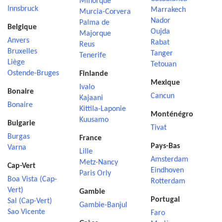
Minorque
Innsbruck
Marrakech
Murcia-Corvera
Nador
Palma de
Belgique
Oujda
Majorque
Anvers
Rabat
Reus
Bruxelles
Tanger
Tenerife
Liège
Tetouan
Ostende-Bruges
Finlande
Mexique
Ivalo
Bonaire
Cancun
Kajaani
Bonaire
Kittila-Laponie
Monténégro
Kuusamo
Bulgarie
Tivat
Burgas
France
Pays-Bas
Varna
Lille
Amsterdam
Metz-Nancy
Cap-Vert
Eindhoven
Paris Orly
Boa Vista (Cap-
Rotterdam
Vert)
Gambie
Portugal
Sal (Cap-Vert)
Gambie-Banjul
Sao Vicente
Faro