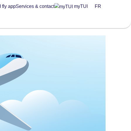
 fly app
Services & contact
myTUI
FR