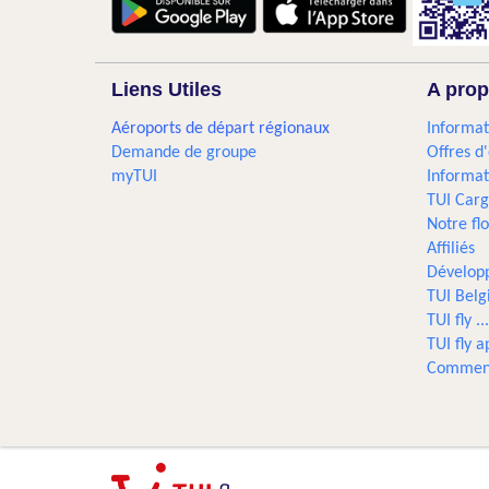
Liens Utiles
A prop
Aéroports de départ régionaux
Informat
Demande de groupe
Offres d
myTUI
Informat
TUI Car
Notre flo
Affiliés
Dévelop
TUI Bel
TUI fly 
TUI fly a
Comment